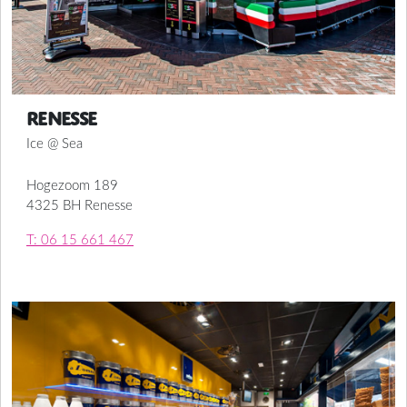
Renesse
Ice @ Sea
Hogezoom 189
4325 BH Renesse
T: 06 15 661 467