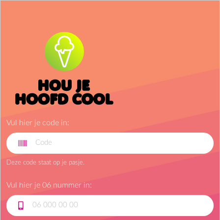
Vul hier je code in:
Deze code staat op je pasje.
Vul hier je 06 nummer in: