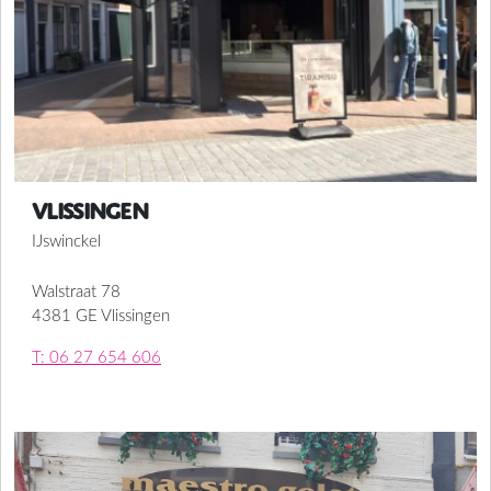
Vlissingen
IJswinckel
Walstraat 78
4381 GE Vlissingen
T: 06 27 654 606