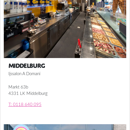
Middelburg
Ijssalon A Domani
Markt 63b
4331 LK Middelburg
T: 0118 640 095